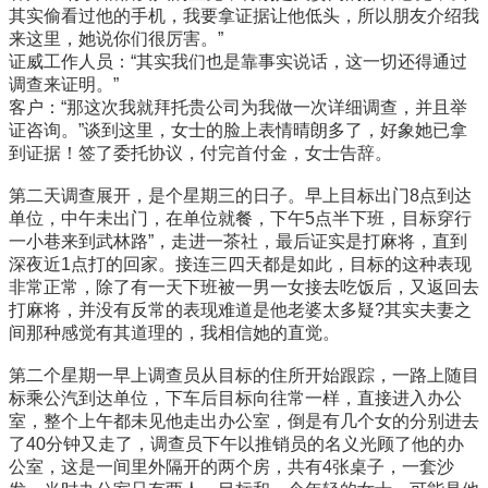
其实偷看过他的手机，我要拿证据让他低头，所以朋友介绍我
来这里，她说你们很厉害。”
证威工作人员：“其实我们也是靠事实说话，这一切还得通过
调查来证明。”
客户：“那这次我就拜托贵公司为我做一次详细调查，并且举
证咨询。”谈到这里，女士的脸上表情晴朗多了，好象她已拿
到证据！签了委托协议，付完首付金，女士告辞。
第二天调查展开，是个星期三的日子。早上目标出门8点到达
单位，中午未出门，在单位就餐，下午5点半下班，目标穿行
一小巷来到武林路”，走进一茶社，最后证实是打麻将，直到
深夜近1点打的回家。接连三四天都是如此，目标的这种表现
非常正常，除了有一天下班被一男一女接去吃饭后，又返回去
打麻将，并没有反常的表现难道是他老婆太多疑?其实夫妻之
间那种感觉有其道理的，我相信她的直觉。
第二个星期一早上调查员从目标的住所开始跟踪，一路上随目
标乘公汽到达单位，下车后目标向往常一样，直接进入办公
室，整个上午都未见他走出办公室，倒是有几个女的分别进去
了40分钟又走了，调查员下午以推销员的名义光顾了他的办
公室，这是一间里外隔开的两个房，共有4张桌子，一套沙