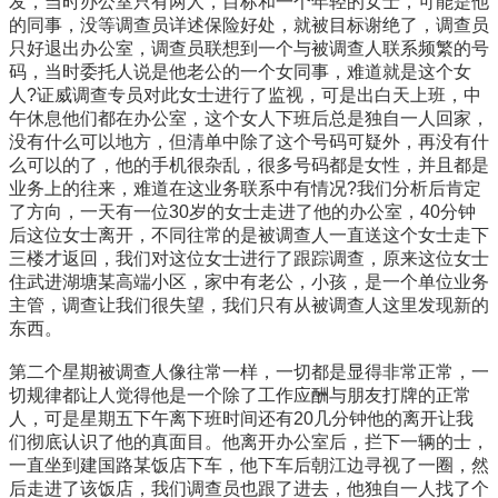
发，当时办公室只有两人，目标和一个年轻的女士，可能是他
的同事，没等调查员详述保险好处，就被目标谢绝了，调查员
只好退出办公室，调查员联想到一个与被调查人联系频繁的号
码，当时委托人说是他老公的一个女同事，难道就是这个女
人?证威调查专员对此女士进行了监视，可是出白天上班，中
午休息他们都在办公室，这个女人下班后总是独自一人回家，
没有什么可以地方，但清单中除了这个号码可疑外，再没有什
么可以的了，他的手机很杂乱，很多号码都是女性，并且都是
业务上的往来，难道在这业务联系中有情况?我们分析后肯定
了方向，一天有一位30岁的女士走进了他的办公室，40分钟
后这位女士离开，不同往常的是被调查人一直送这个女士走下
三楼才返回，我们对这位女士进行了跟踪调查，原来这位女士
住武进湖塘某高端小区，家中有老公，小孩，是一个单位业务
主管，调查让我们很失望，我们只有从被调查人这里发现新的
东西。
第二个星期被调查人像往常一样，一切都是显得非常正常，一
切规律都让人觉得他是一个除了工作应酬与朋友打牌的正常
人，可是星期五下午离下班时间还有20几分钟他的离开让我
们彻底认识了他的真面目。他离开办公室后，拦下一辆的士，
一直坐到建国路某饭店下车，他下车后朝江边寻视了一圈，然
后走进了该饭店，我们调查员也跟了进去，他独自一人找了个