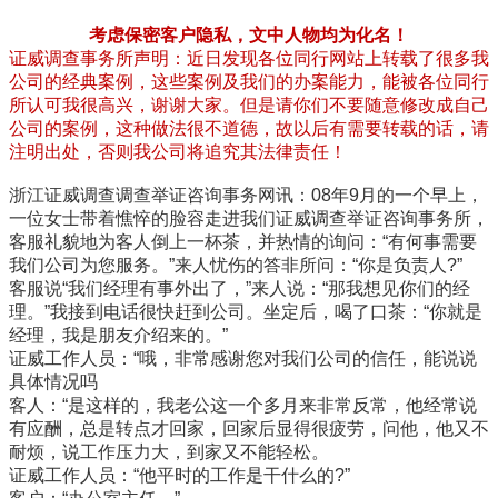
考虑保密客户隐私，文中人物均为化名！
证威调查事务所声明：近日发现各位同行网站上转载了很多我
公司的经典案例，这些案例及我们的办案能力，能被各位同行
所认可我很高兴，谢谢大家。但是请你们不要随意修改成自己
公司的案例，这种做法很不道德，故以后有需要转载的话，请
注明出处，否则我公司将追究其法律责任！
浙江证威调查调查举证咨询事务网讯：08年9月的一个早上，
一位女士带着憔悴的脸容走进我们证威调查举证咨询事务所，
客服礼貌地为客人倒上一杯茶，并热情的询问：“有何事需要
我们公司为您服务。”来人忧伤的答非所问：“你是负责人?”
客服说“我们经理有事外出了，”来人说：“那我想见你们的经
理。”我接到电话很快赶到公司。坐定后，喝了口茶：“你就是
经理，我是朋友介绍来的。”
证威工作人员：“哦，非常感谢您对我们公司的信任，能说说
具体情况吗
客人：“是这样的，我老公这一个多月来非常反常，他经常说
有应酬，总是转点才回家，回家后显得很疲劳，问他，他又不
耐烦，说工作压力大，到家又不能轻松。
证威工作人员：“他平时的工作是干什么的?”