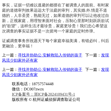
事实，证据一切难以逃避的都摆在了被调查人的面前。有时家
庭的道德审判效果远远大于法庭的审判，其实婚.外.情是不道
德的，人非圣贤，熟能无过，如果道德的审判可以让他改过自
新，正视家庭，用理智来面对社会，压制心里那时刻跃跃欲试
的“欲望“，这样生活才最珍贵，家庭更珍贵！我们忠心希望这
次调查的事实证据不是一次搓垮一个家庭的定时炸弹。
证威调查事务所祝愿天下每个家庭幸福美满，有错必纠，纠后
更融洽，更幸福！
上一篇：
寻找并协助公.安解救陷入传销的孩子
下一篇：
发现
风流少妇家外还有家
上一篇：
寻找并协助公.安解救陷入传销的孩子
下一篇：
发现
风流少妇家外还有家
联系电话：18757574448
微信：DC007zwzx
ICP备案号：浙ICP备2024109431号-1
版权所有 © 杭州证威侦探调查取证公司