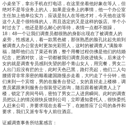
小桌坐下，拿出手机在打电话，在这里坐着他好象在等人，但
绝对不是等业务上的人，如果是业务上的事情，他一个办公室
主任加上他单位实力，应该是别人在等他才对，今天他在这等
这个人是个很特殊的人，而且选定的又是这样的饭店。半个小
时过去了，他还是那么耐心的等待，表情一点都不烦躁，
18：48一个让我们调查员都很熟的身影出现在了被调查人的
桌旁，性感迷人，着一款黑色裙，那张熟悉的脸孔比起先前到
被调查人办公室去时更加光彩照人，这时的被调查人“满脸幸
福，随即他们点了菜还有酒，整个用餐过程仿佛是他们的结婚
纪念，把酒对饮，这一切都被我们调查员收进镜头，后来这个
女的就是调查专员感到失望的那个青山女人，用完餐，男女二
人出门后没有拦的士，此时天色已黑，路灯亮起，他们二人勾
腰搭背非常亲密的顺着建国路慢步走着，大约走了十分钟，他
们来到一个宾馆，男的在服务台登记，女的直径走上楼梯，调
查员紧跟来到服务台假装登记咨询，随后跟着被调查人上了
楼，锁定了房间号码，密拍了男女二人进房瞬间。此时的调查
员把以上的情况很快反馈到公司，立即通知委托人，很快委托
人赶来公司，并要求现在去看一下，在她答应了公司的条件和
要求，我们又派专车专人前往酒店。
证威调查事务所结案感言：