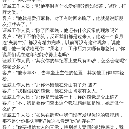
客户：“办公室主任。”
证威工作人员：“那他平时有什么爱好呢?例如喝茶，唱歌，打
牌之类。”
客户：“他就是爱打麻将。对了有时回来晚了，他就是说陪朋
友打牌去了。”
证威工作人员：“除了回家晚，他还有什么反常的现象吗?”
客户：“说了不怕你笑，反正我们都是过来人，他这一个多月
连“夫妻生活”都没有精力完成，以前可没有这种现象，说他
吧，他一句话呛死你：“我老了，工作压力大哪有那悠闲，”你
说我们现在这年纪能称得上老吗?
证威工作人员：“其实你的年纪看上去只有35岁，怎么会老呢?
你老公多大?
客户：“他今年37，去年坐上主任的位置，其实他工作非常轻
松。
证威工作人员：“那你怀疑他在外面有了外.遇?”
客户：“我相信我的感觉，他在外面肯定有女人。”
证威工作人员：“那你是想证实一下，你的感觉是否正确?”
客户：“不，我是要你们查出这个狐狸精到底是谁，她是做什
么的?”
证威工作人员：“如果在调查中我们没有发现你说的狐狸精，
那不是让你很失望吗?你这么肯定“她”的存在?”
客户：“你要相信女人的直觉，特别是夫妻间的那种感觉，我